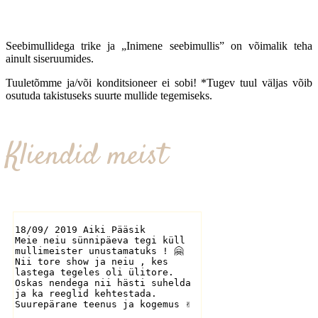
Seebimullidega trike ja „Inimene seebimullis” on võimalik teha
ainult siseruumides.
Tuuletõmme ja/või konditsioneer ei sobi! *Tugev tuul väljas võib
osutuda takistuseks suurte mullide tegemiseks.
Kliendid meist