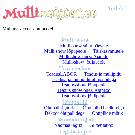
Avaleht
Mullimeister.ee sinu peole!
Mulli-show
Mulli-show sünnipäevale
Mulli-show lõpupeole
Täiskasvanutele
Mulli-show õues/ Aiapidu
Mulli-show jõulupeole
Teadus-show
TeadusLABOR
Teadus ja mullipidu
Teadus- ja mullipidu õhupallidega
Teadus-show lõpupeole
Teadus-show õues/ Aiapeod
Teadus-show jõulipeole
Õhupallid
Õhupallifiguurid
Õhupallid heeliumiga
Dekoor õhupallidega
Õhupllide müük
Näomaalingud
Näomaalingud
Glitter tattoo
Tegelaskujud