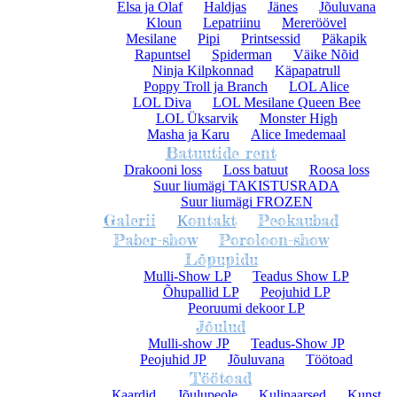
Elsa ja Olaf
Haldjas
Jänes
Jõuluvana
Kloun
Lepatriinu
Mereröövel
Mesilane
Pipi
Printsessid
Päkapik
Rapuntsel
Spiderman
Väike Nõid
Ninja Kilpkonnad
Käpapatrull
Poppy Troll ja Branch
LOL Alice
LOL Diva
LOL Mesilane Queen Bee
LOL Üksarvik
Monster High
Masha ja Karu
Alice Imedemaal
Batuutide rent
Drakooni loss
Loss batuut
Roosa loss
Suur liumägi TAKISTUSRADA
Suur liumägi FROZEN
Galerii
Кontakt
Peokaubad
Paber-show
Poroloon-show
Lõpupidu
Mulli-Show LP
Teadus Show LP
Õhupallid LP
Peojuhid LP
Peoruumi dekoor LP
Jõulud
Mulli-show JP
Teadus-Show JP
Peojuhid JP
Jõuluvana
Töötoad
Töötoad
Кaardid
Jõulupeole
Kulinaarsed
Kunst