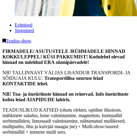
Eelmised
Järgmised
Teadus-show
FIRMADELE/ ASUTUSTELE /RÜHMADELE HINNAD
KOKKULEPPEL! KÜSI PAKKUMIST! Kodulehel olevad
hinnad on mõeldud ERA sünnipäevadele!
NB! TALLINNAST VÄLJAS LISANDUB TRANSPORDI- JA
SÕIDUAJA KULU.
Transpordilisa suuruse leiad
KONTAKTIDE lehel.
NB! Toa- ja õueürituste hinnad on erinevad. Info õueürituste
kohta leiad AIAPIDUDE lahtris.
TEADUSLIKUD KATSED (ohutu elekter, optiline illusioon,
mähkmete saladus, lume valmistamine, magnetism, lumepallid
seebimullidest, limonaadi valmistamine, nähtamatud mullikesed,
mullipudru, õhu ja kuivjää maagia jne) + Mulli-show/suured
seebimullid + inimene mulli sees.