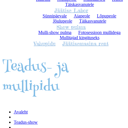
Täiskasvanutele
Jäätise Labor
Sünnipäevale
Aiapeole
Lõpupeole
Jõulupeole
Täikasvanutele
Show pulma
Mulli-show pulma
Fotosessioon mullidega
Mullitajad kingituseks
Vahupidu
Jäätisemasina rent
Teadus- ja
mullipidu
Avaleht
Teadus-show