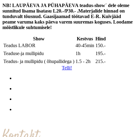
NB! LAUPÄEVA JA PÜHAPÄEVA teadus-show´ dele oleme
sunnitud lisama lisatasu L20.-/P30.- .Materjalide hinnad on
tunduvalt tõusnud.
Gaasijaamad töötavad E-R. Kuivjääd
peame varuma kaks päeva varem suuremas koguses. Loodame
mõistlikule suhtumisele!
Show
Kestvus
Hind
Teadus LABOR
40-45min
150.-
Teaduse-ja mullipidu
1h
195.-
Teadus- ja mullipidu ( õhupallidega )
1.5 - 2h
215.-
Telli!
Kontakt