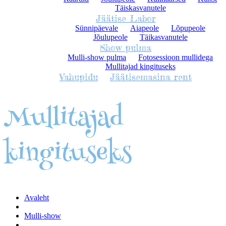
Täiskasvanutele
Jäätise Labor
Sünnipäevale
Aiapeole
Lõpupeole
Jõulupeole
Täikasvanutele
Show pulma
Mulli-show pulma
Fotosessioon mullidega
Mullitajad kingituseks
Vahupidu
Jäätisemasina rent
Mullitajad
kingituseks
Avaleht
Mulli-show