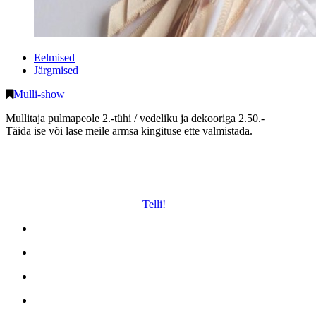
Eelmised
Järgmised
Mulli-show
Mullitaja pulmapeole 2.-tühi / vedeliku ja dekooriga 2.50.-
Täida ise või lase meile armsa kingituse ette valmistada.
Telli!