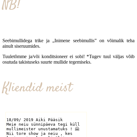
NB!
Seebimullidega trike ja „Inimene seebimullis” on võimalik teha
ainult siseruumides.
Tuuletõmme ja/või konditsioneer ei sobi! *Tugev tuul väljas võib
osutuda takistuseks suurte mullide tegemiseks.
Kliendid meist