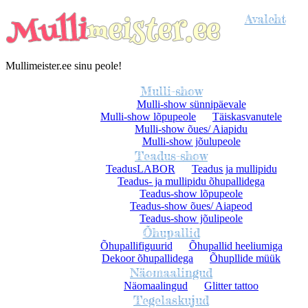
Avaleht
Mullimeister.ee sinu peole!
Mulli-show
Mulli-show sünnipäevale
Mulli-show lõpupeole
Täiskasvanutele
Mulli-show õues/ Aiapidu
Mulli-show jõulupeole
Teadus-show
TeadusLABOR
Teadus ja mullipidu
Teadus- ja mullipidu õhupallidega
Teadus-show lõpupeole
Teadus-show õues/ Aiapeod
Teadus-show jõulipeole
Õhupallid
Õhupallifiguurid
Õhupallid heeliumiga
Dekoor õhupallidega
Õhupllide müük
Näomaalingud
Näomaalingud
Glitter tattoo
Tegelaskujud