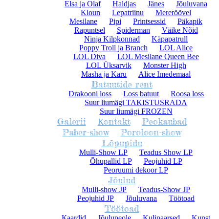
Elsa ja Olaf
Haldjas
Jänes
Jõuluvana
Kloun
Lepatriinu
Mereröövel
Mesilane
Pipi
Printsessid
Päkapik
Rapuntsel
Spiderman
Väike Nõid
Ninja Kilpkonnad
Käpapatrull
Poppy Troll ja Branch
LOL Alice
LOL Diva
LOL Mesilane Queen Bee
LOL Üksarvik
Monster High
Masha ja Karu
Alice Imedemaal
Batuutide rent
Drakooni loss
Loss batuut
Roosa loss
Suur liumägi TAKISTUSRADA
Suur liumägi FROZEN
Galerii
Кontakt
Peokaubad
Paber-show
Poroloon-show
Lõpupidu
Mulli-Show LP
Teadus Show LP
Õhupallid LP
Peojuhid LP
Peoruumi dekoor LP
Jõulud
Mulli-show JP
Teadus-Show JP
Peojuhid JP
Jõuluvana
Töötoad
Töötoad
Кaardid
Jõulupeole
Kulinaarsed
Kunst