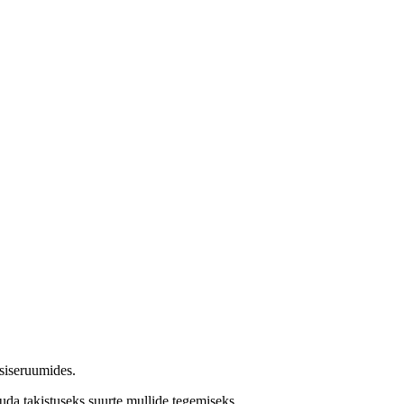
 siseruumides.
uda takistuseks suurte mullide tegemiseks.