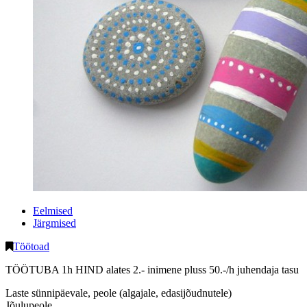
Eelmised
Järgmised
Töötoad
TÖÖTUBA 1h HIND alates 2.- inimene pluss 50.-/h juhendaja tasu
Laste sünnipäevale, peole (algajale, edasijõudnutele)
Jõulupeole