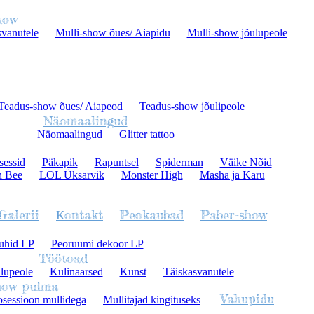
how
svanutele
Mulli-show õues/ Aiapidu
Mulli-show jõulupeole
Teadus-show õues/ Aiapeod
Teadus-show jõulipeole
Näomaalingud
Näomaalingud
Glitter tattoo
sessid
Päkapik
Rapuntsel
Spiderman
Väike Nõid
n Bee
LOL Üksarvik
Monster High
Masha ja Karu
Galerii
Кontakt
Peokaubad
Paber-show
uhid LP
Peoruumi dekoor LP
Töötoad
lupeole
Kulinaarsed
Kunst
Täiskasvanutele
how pulma
Vahupidu
osessioon mullidega
Mullitajad kingituseks