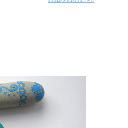
Jäätisemasina rent