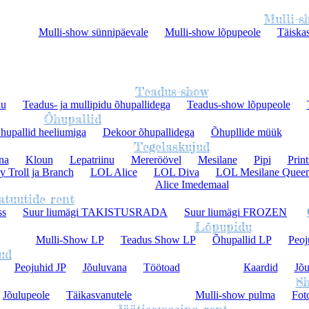
Mulli-s
Mulli-show sünnipäevale
Mulli-show lõpupeole
Täiska
Teadus-show
du
Teadus- ja mullipidu õhupallidega
Teadus-show lõpupeole
Õhupallid
hupallid heeliumiga
Dekoor õhupallidega
Õhupllide müük
Tegelaskujud
na
Kloun
Lepatriinu
Mereröövel
Mesilane
Pipi
Print
 Troll ja Branch
LOL Alice
LOL Diva
LOL Mesilane Quee
Alice Imedemaal
atuutide rent
ss
Suur liumägi TAKISTUSRADA
Suur liumägi FROZEN
Lõpupidu
Mulli-Show LP
Teadus Show LP
Õhupallid LP
Peoj
ud
Peojuhid JP
Jõuluvana
Töötoad
Кaardid
Jõu
S
Jõulupeole
Täikasvanutele
Mulli-show pulma
Fot