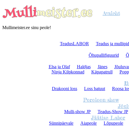
Avaleht
Mullimeister.ee sinu peole!
TeadusLABOR
Teadus ja mullipi
Õhupallifiguurid
Õ
Elsa ja Olaf
Haldjas
Jänes
Jõuluva
Ninja Kilpkonnad
Käpapatrull
Poppy
B
Drakooni loss
Loss batuut
Roosa lo
Poroloon-show
Jõul
Mulli-show JP
Teadus-Show JP
Jäätise Labor
Sünnipäevale
Aiapeole
Lõpupeole