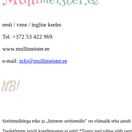
Mulli
meister.ee
eesti / vene / inglise keeles
Tel. +372 53 422 969
www.mullimeister.ee
e-mail:
info@mullimeister.ee
NB!
Seebimullidega trike ja „Inimene seebimullis” on võimalik teha ainult
Tuuletõmme ja/või konditsioneer ei sobi! *Tugev tuul väljas võib osut